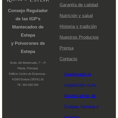
Garantía de calidad
Consejo Regulador
Nutrición y salud
de las IGP’s
Historia y tradición
Mantecados de
Estepa
Nuestros Productos
y Polvorones de
Prensa
Estepa
Contacto
Avda. del Mantecado, 7 – 1ª
Planta, Principal.
Inaugurada la
Edificio Centro de Empresas .
41560 Estepa (SEVILLA)
exposición «Las
Tlf.: 954 820 500
Mantecaeras de
Estepa: historia y
legado»