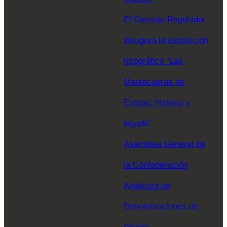
El Consejo Regulador
inaugura la exposición
fotográfica “Las
Mantecaeras de
Estepa: historia y
legado”
Asamblea General de
la Confederación
Andaluza de
Denominaciones de