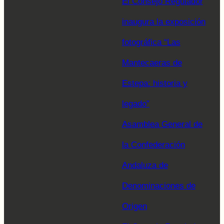
El Consejo Regulador
inaugura la exposición
fotográfica “Las
Mantecaeras de
Estepa: historia y
legado”
Asamblea General de
la Confederación
Andaluza de
Denominaciones de
Origen