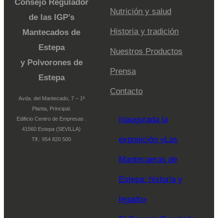
Consejo Regulador
Nutrición y salud
de las IGP’s
Historia y tradición
Mantecados de
Estepa
Nuestros Productos
y Polvorones de
Prensa
Estepa
Contacto
Avda. del Mantecado, 7 – 1ª
Planta, Principal.
Inaugurada la
Edificio Centro de Empresas .
41560 Estepa (SEVILLA)
exposición «Las
Tlf.: 954 820 500
Mantecaeras de
Estepa: historia y
legado»