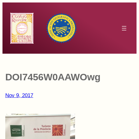
Saltar
al
contenido
DOI7456W0AAWOwg
Nov 9, 2017