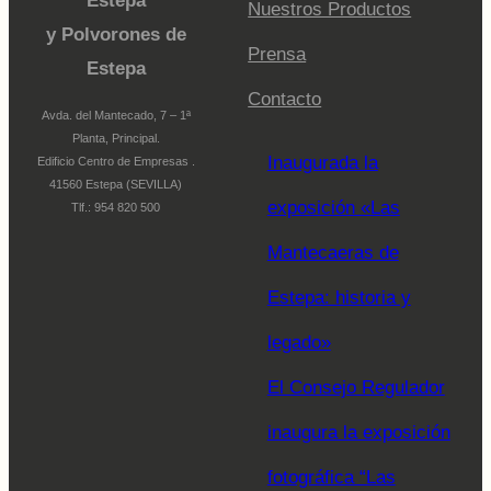
Estepa
Nuestros Productos
y Polvorones de
Prensa
Estepa
Contacto
Avda. del Mantecado, 7 – 1ª
Planta, Principal.
Inaugurada la
Edificio Centro de Empresas .
41560 Estepa (SEVILLA)
exposición «Las
Tlf.: 954 820 500
Mantecaeras de
Estepa: historia y
legado»
El Consejo Regulador
inaugura la exposición
fotográfica “Las