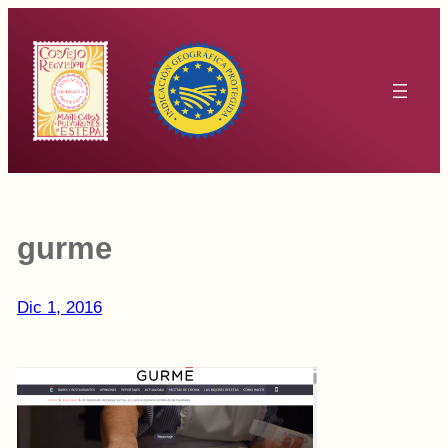
Saltar
al
contenido
gurme
Dic 1, 2016