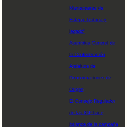
Mantecaeras de
Estepa: historia y
legado”
Asamblea General de
la Confederación
Andaluza de
Denominaciones de
Origen
El Consejo Regulador
de las IGP hace
balance de la campaña