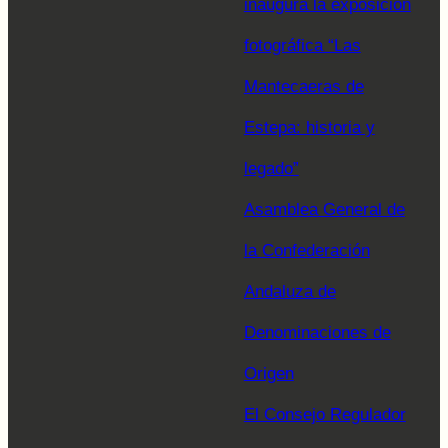
inaugura la exposición
fotográfica “Las
Mantecaeras de
Estepa: historia y
legado”
Asamblea General de
la Confederación
Andaluza de
Denominaciones de
Origen
El Consejo Regulador