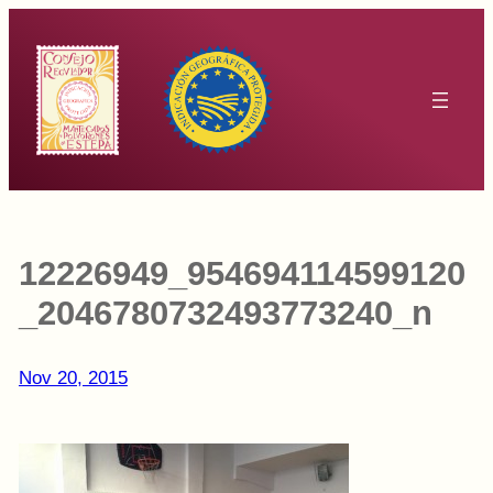
Saltar
al
contenido
12226949_954694114599120
_2046780732493773240_n
Nov 20, 2015