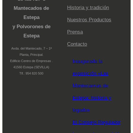
Historia y tradición
Mantecados de
Estepa
Nuestros Productos
y Polvorones de
Prensa
Estepa
Contacto
Avda. del Mantecado, 7 – 1ª
Planta, Principal.
Inaugurada la
Edificio Centro de Empresas .
41560 Estepa (SEVILLA)
exposición «Las
Tlf.: 954 820 500
Mantecaeras de
Estepa: historia y
legado»
El Consejo Regulador