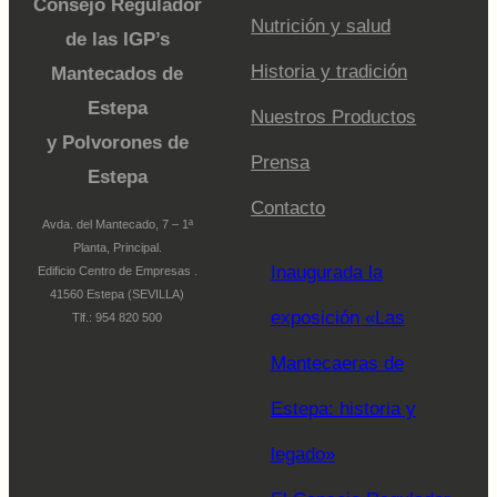
Consejo Regulador
Nutrición y salud
de las IGP’s
Historia y tradición
Mantecados de
Estepa
Nuestros Productos
y Polvorones de
Prensa
Estepa
Contacto
Avda. del Mantecado, 7 – 1ª
Planta, Principal.
Inaugurada la
Edificio Centro de Empresas .
41560 Estepa (SEVILLA)
exposición «Las
Tlf.: 954 820 500
Mantecaeras de
Estepa: historia y
legado»