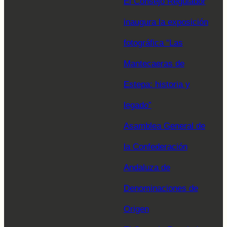
El Consejo Regulador
inaugura la exposición
fotográfica “Las
Mantecaeras de
Estepa: historia y
legado”
Asamblea General de
la Confederación
Andaluza de
Denominaciones de
Origen