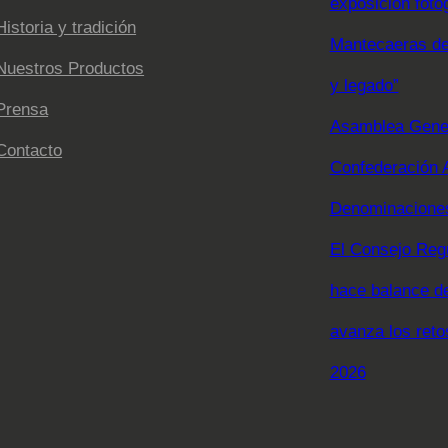
exposición foto
Historia y tradición
Mantecaeras de 
Nuestros Productos
y legado”
Prensa
Asamblea Gener
Contacto
Confederación 
Denominaciones
El Consejo Reg
hace balance d
avanza los reto
2026