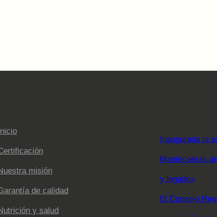
Inicio
Inaugurada la e
Certificación
Mantecaeras de 
Nuestra misión
y legado»
Garantía de calidad
El Consejo Regu
Nutrición y salud