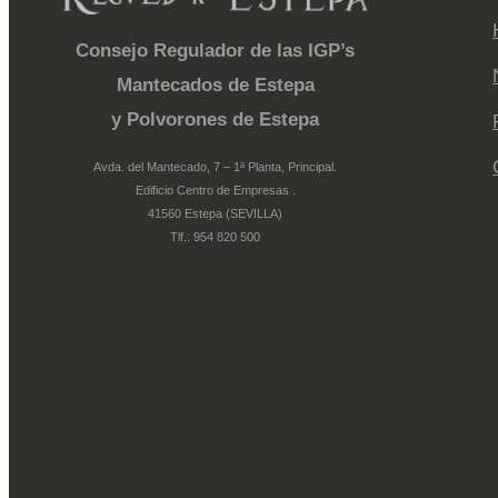
Consejo Regulador de las IGP’s
Mantecados de Estepa
y Polvorones de Estepa
Avda. del Mantecado, 7 – 1ª Planta, Principal.
Edificio Centro de Empresas .
41560 Estepa (SEVILLA)
Tlf.: 954 820 500