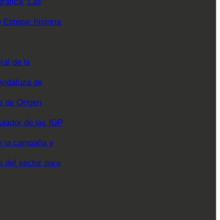
gráfica “Las
Estepa: historia
al de la
Andaluza de
 de Origen
ulador de las IGP
e la campaña y
s del sector para