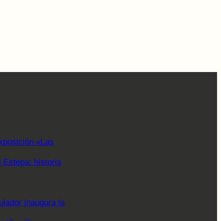
xposición «Las
Estepa: historia
lador inaugura la