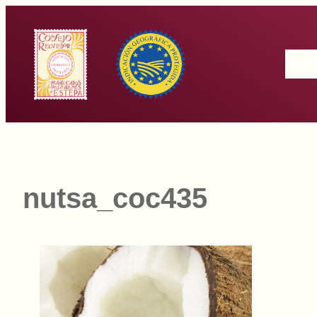
Saltar
al
Inicio
contenido
nutsa_coc435