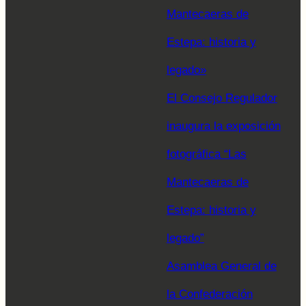
Mantecaeras de
Estepa: historia y
legado»
El Consejo Regulador
inaugura la exposición
fotográfica “Las
Mantecaeras de
Estepa: historia y
legado”
Asamblea General de
la Confederación