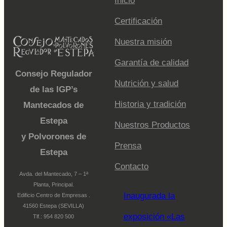
Inicio
Certificación
Nuestra misión
Garantía de calidad
Consejo Regulador
Nutrición y salud
de las IGP’s
Historia y tradición
Mantecados de
Estepa
Nuestros Productos
y Polvorones de
Prensa
Estepa
Contacto
Avda. del Mantecado, 7 – 1ª
Planta, Principal.
Inaugurada la
Edificio Centro de Empresas .
41560 Estepa (SEVILLA)
exposición «Las
Tlf.: 954 820 500