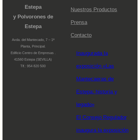
Estepa
Nuestros Productos
y Polvorones de
Prensa
Estepa
Contacto
Avda. del Mantecado, 7 – 1ª
Planta, Principal.
Inaugurada la
Edificio Centro de Empresas .
41560 Estepa (SEVILLA)
exposición «Las
Tlf.: 954 820 500
Mantecaeras de
Estepa: historia y
legado»
El Consejo Regulador
inaugura la exposición