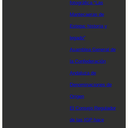
fotográfica “Las
Mantecaeras de
Estepa: historia y
legado”
Asamblea General de
la Confederación
Andaluza de
Denominaciones de
Origen
El Consejo Regulador
de las IGP hace