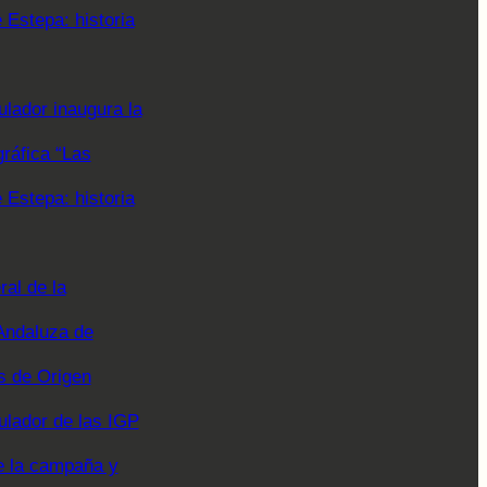
Estepa: historia
lador inaugura la
gráfica “Las
Estepa: historia
al de la
Andaluza de
 de Origen
ulador de las IGP
e la campaña y