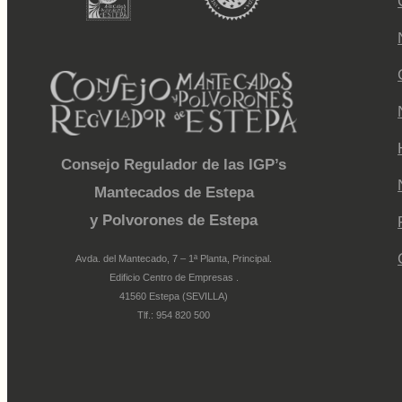
Consejo Regulador de las IGP’s
Mantecados de Estepa
y Polvorones de Estepa
Avda. del Mantecado, 7 – 1ª Planta, Principal.
Edificio Centro de Empresas .
41560 Estepa (SEVILLA)
Tlf.: 954 820 500