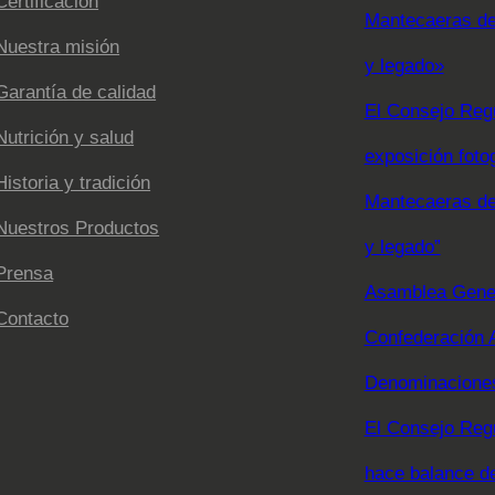
Certificación
Mantecaeras de 
Nuestra misión
y legado»
Garantía de calidad
El Consejo Regu
Nutrición y salud
exposición foto
Historia y tradición
Mantecaeras de 
Nuestros Productos
y legado”
Prensa
Asamblea Gener
Contacto
Confederación 
Denominaciones
El Consejo Reg
hace balance d