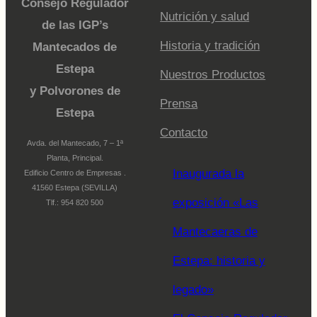
Consejo Regulador
Nutrición y salud
de las IGP’s
Historia y tradición
Mantecados de
Estepa
Nuestros Productos
y Polvorones de
Prensa
Estepa
Contacto
Avda. del Mantecado, 7 – 1ª
Planta, Principal.
Inaugurada la
Edificio Centro de Empresas .
41560 Estepa (SEVILLA)
exposición «Las
Tlf.: 954 820 500
Mantecaeras de
Estepa: historia y
legado»