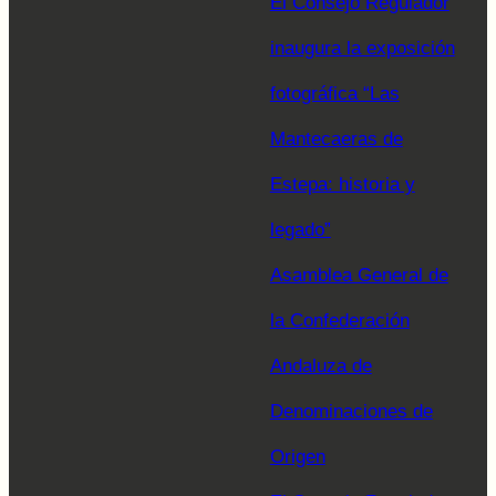
El Consejo Regulador
inaugura la exposición
fotográfica “Las
Mantecaeras de
Estepa: historia y
legado”
Asamblea General de
la Confederación
Andaluza de
Denominaciones de
Origen