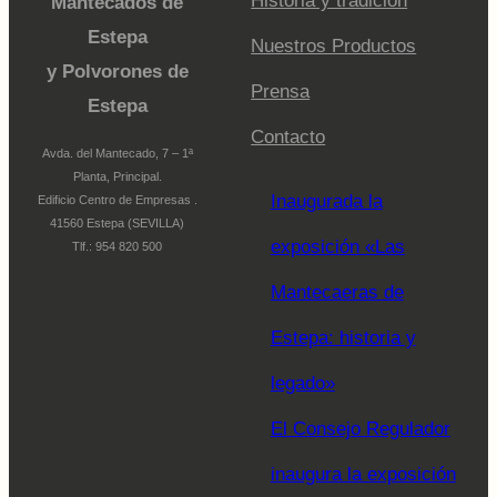
Historia y tradición
Mantecados de
Estepa
Nuestros Productos
y Polvorones de
Prensa
Estepa
Contacto
Avda. del Mantecado, 7 – 1ª
Planta, Principal.
Inaugurada la
Edificio Centro de Empresas .
41560 Estepa (SEVILLA)
exposición «Las
Tlf.: 954 820 500
Mantecaeras de
Estepa: historia y
legado»
El Consejo Regulador
inaugura la exposición