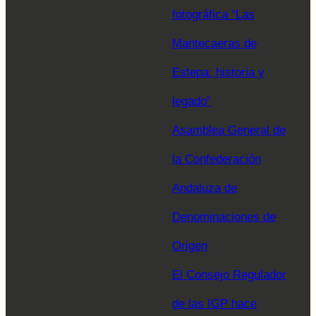
fotográfica “Las
Mantecaeras de
Estepa: historia y
legado”
Asamblea General de
la Confederación
Andaluza de
Denominaciones de
Origen
El Consejo Regulador
de las IGP hace