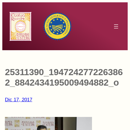
Saltar
al
contenido
25311390_194724277226386
2_8842434195009494882_o
Dic 17, 2017