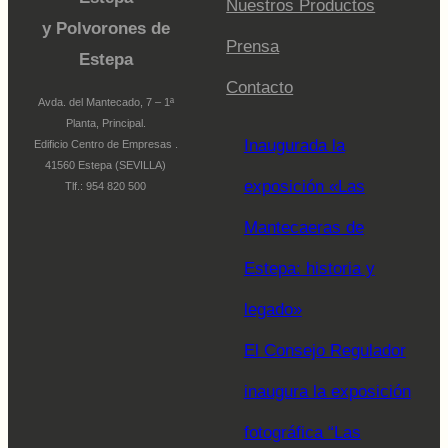
Nuestros Productos
y Polvorones de
Prensa
Estepa
Contacto
Avda. del Mantecado, 7 – 1ª
Planta, Principal.
Inaugurada la
Edificio Centro de Empresas .
41560 Estepa (SEVILLA)
exposición «Las
Tlf.: 954 820 500
Mantecaeras de
Estepa: historia y
legado»
El Consejo Regulador
inaugura la exposición
fotográfica “Las