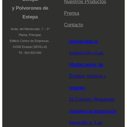
Nuestros Productos
y Polvorones de
Prensa
Estepa
Contacto
Avda. del Mantecado, 7 – 1ª
Planta, Principal.
Inaugurada la
Edificio Centro de Empresas .
41560 Estepa (SEVILLA)
exposición «Las
Tlf.: 954 820 500
Mantecaeras de
Estepa: historia y
legado»
El Consejo Regulador
inaugura la exposición
fotográfica “Las