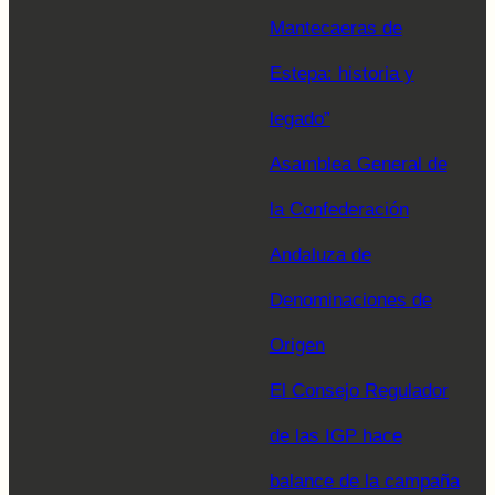
Mantecaeras de
Estepa: historia y
legado”
Asamblea General de
la Confederación
Andaluza de
Denominaciones de
Origen
El Consejo Regulador
de las IGP hace
balance de la campaña