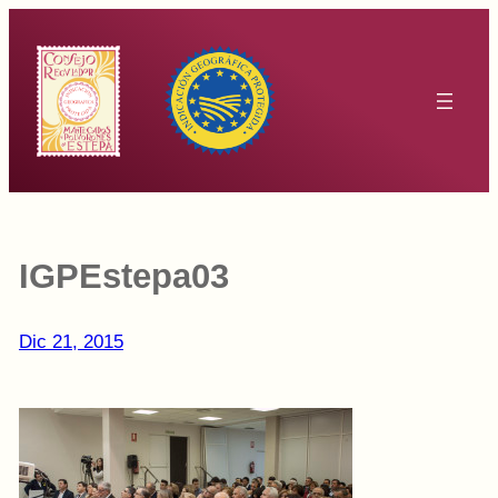
Saltar
al
contenido
IGPEstepa03
Dic 21, 2015