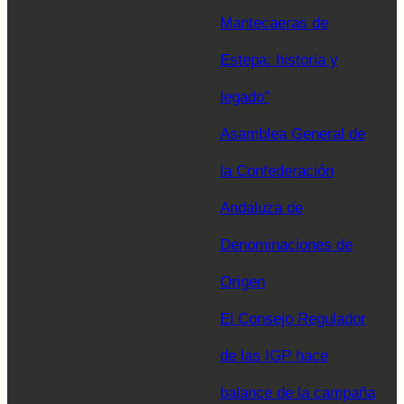
Mantecaeras de
Estepa: historia y
legado”
Asamblea General de
la Confederación
Andaluza de
Denominaciones de
Origen
El Consejo Regulador
de las IGP hace
balance de la campaña