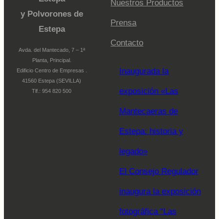
Nuestros Productos
y Polvorones de
Prensa
Estepa
Contacto
Avda. del Mantecado, 7 – 1ª
Planta, Principal.
Inaugurada la
Edificio Centro de Empresas .
41560 Estepa (SEVILLA)
exposición «Las
Tlf.: 954 820 500
Mantecaeras de
Estepa: historia y
legado»
El Consejo Regulador
inaugura la exposición
fotográfica “Las