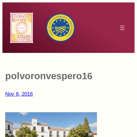
Saltar
al
contenido
polvoronvespero16
Nov 8, 2016