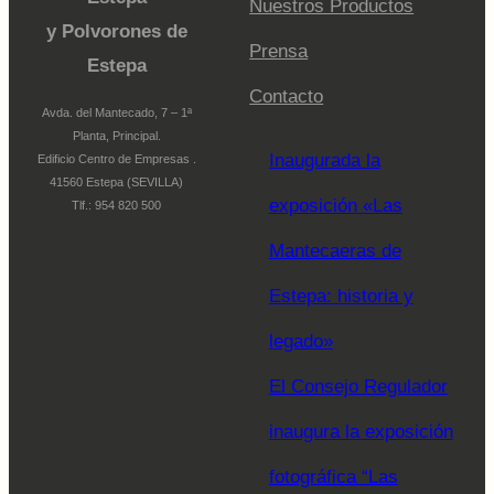
Nuestros Productos
y Polvorones de
Prensa
Estepa
Contacto
Avda. del Mantecado, 7 – 1ª
Planta, Principal.
Inaugurada la
Edificio Centro de Empresas .
41560 Estepa (SEVILLA)
exposición «Las
Tlf.: 954 820 500
Mantecaeras de
Estepa: historia y
legado»
El Consejo Regulador
inaugura la exposición
fotográfica “Las