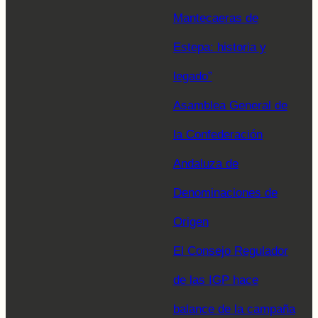
Mantecaeras de
Estepa: historia y
legado”
Asamblea General de
la Confederación
Andaluza de
Denominaciones de
Origen
El Consejo Regulador
de las IGP hace
balance de la campaña