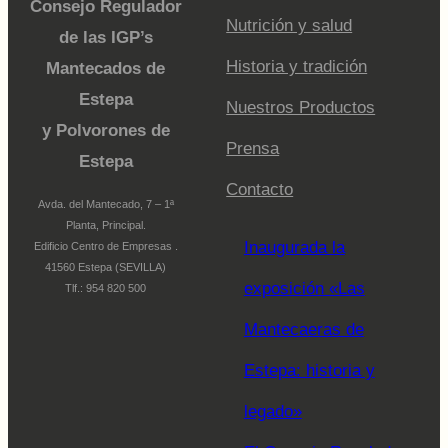
Consejo Regulador
Nutrición y salud
de las IGP’s
Historia y tradición
Mantecados de
Estepa
Nuestros Productos
y Polvorones de
Prensa
Estepa
Contacto
Avda. del Mantecado, 7 – 1ª
Planta, Principal.
Inaugurada la
Edificio Centro de Empresas .
41560 Estepa (SEVILLA)
exposición «Las
Tlf.: 954 820 500
Mantecaeras de
Estepa: historia y
legado»