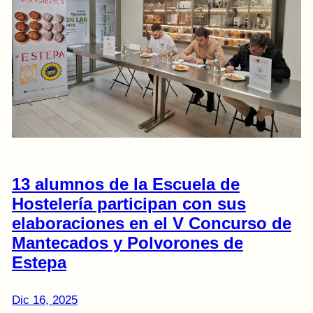
13 alumnos de la Escuela de
Hostelería participan con sus
elaboraciones en el V Concurso de
Mantecados y Polvorones de
Estepa
Dic 16, 2025