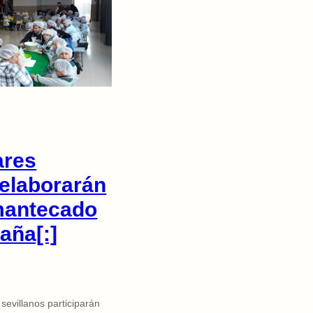
ares
 elaborarán
 mantecado
aña[:]
sevillanos participarán