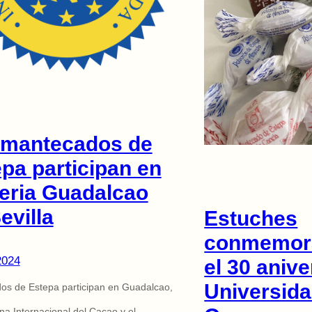
 mantecados de
pa participan en
 feria Guadalcao
evilla
Estuches
conmemora
2024
el 30 anive
Universida
os de Estepa participan en Guadalcao,
na Internacional del Cacao y el