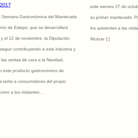
 2017
este viernes 27 de octub
a I Semana Gastronómica del Mantecado
su primer mantecado. Po
orón de Estepa, que se desarrollará
los asistentes a las visi
6 y el 12 de noviembre, la Diputación
Alcázar [:]
seguir contribuyendo a esta industria y
las ventas de cara a la Navidad,
o este producto gastronómico de
a tanto a consumidores del propio
 como a los visitantes.…