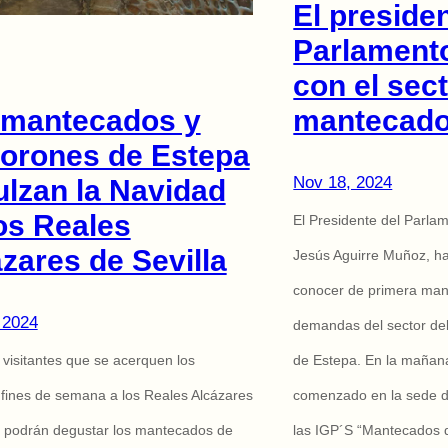
El presiden
Parlament
con el sect
 mantecados y
mantecad
vorones de Estepa
Nov 18, 2024
lzan la Navidad
os Reales
El Presidente del Parla
zares de Sevilla
Jesús Aguirre Muñoz, ha
conocer de primera mano
 2024
demandas del sector de
 visitantes que se acerquen los
de Estepa. En la mañana 
fines de semana a los Reales Alcázares
comenzado en la sede d
a podrán degustar los mantecados de
las IGP´S “Mantecados 