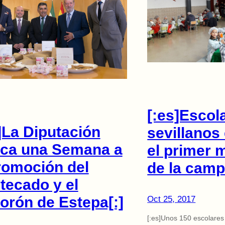
[:es]Escol
]La Diputación
sevillanos
ica una Semana a
el primer
romoción del
de la camp
tecado y el
orón de Estepa[:]
Oct 25, 2017
[:es]Unos 150 escolares 