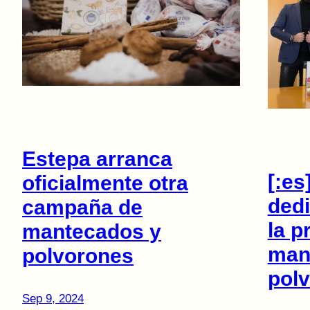
Estepa arranca
[:es
oficialmente otra
ded
campaña de
la p
mantecados y
man
polvorones
polv
Sep 9, 2024